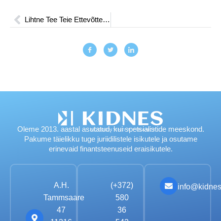
Lihtne Tee Teie Ettevõtte Aastaaruande Esitamiseni
Oleme 2013. aastal asutatud, kui spetsialistide meeskond.
Pakume täielikku tuge juriidilistele isikutele ja osutame
erinevaid finantsteenuseid eraisikutele.
A.H.
(+372)
info@kidnes
Tammsaare
580
47
36