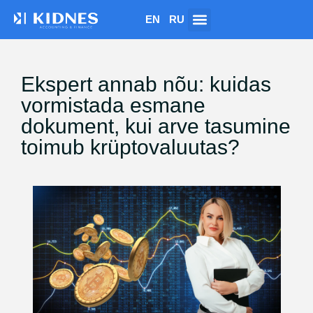
EN
RU
Ekspert annab nõu: kuidas
vormistada esmane
dokument, kui arve tasumine
toimub krüptovaluutas?