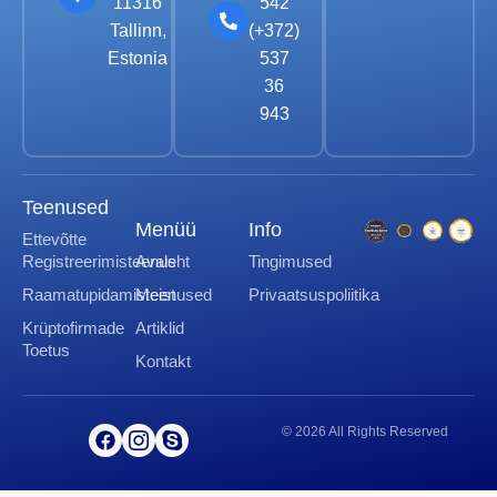
11316
542
Tallinn,
(+372)
Estonia
537
36
943
Teenused
Menüü
Info
Ettevõtte
Registreerimisteenus
Avaleht
Tingimused
Raamatupidamisteenused
Meist
Privaatsuspoliitika
Krüptofirmade
Artiklid
Toetus
Kontakt
© 2026 All Rights Reserved