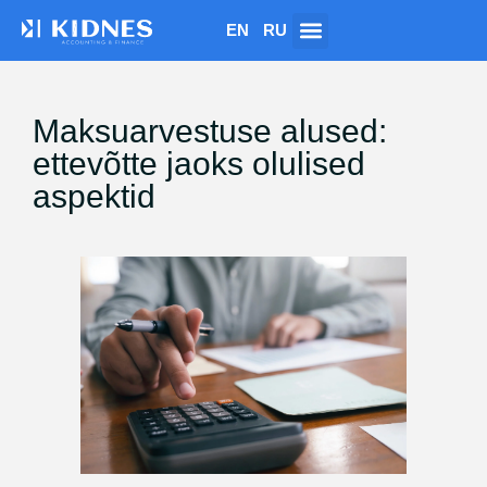
EN
RU
Maksuarvestuse alused:
ettevõtte jaoks olulised
aspektid