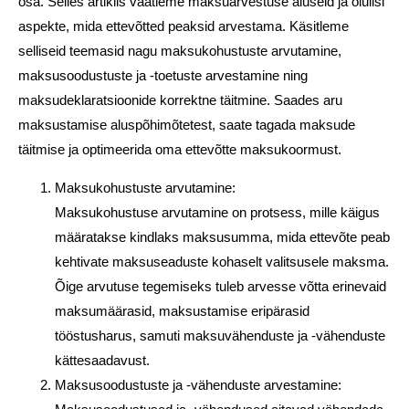
osa. Selles artiklis vaatleme maksuarvestuse aluseid ja olulisi
aspekte, mida ettevõtted peaksid arvestama. Käsitleme
selliseid teemasid nagu maksukohustuste arvutamine,
maksusoodustuste ja -toetuste arvestamine ning
maksudeklaratsioonide korrektne täitmine. Saades aru
maksustamise aluspõhimõtetest, saate tagada maksude
täitmise ja optimeerida oma ettevõtte maksukoormust.
Maksukohustuste arvutamine:
Maksukohustuse arvutamine on protsess, mille käigus
määratakse kindlaks maksusumma, mida ettevõte peab
kehtivate maksuseaduste kohaselt valitsusele maksma.
Õige arvutuse tegemiseks tuleb arvesse võtta erinevaid
maksumäärasid, maksustamise eripärasid
tööstusharus, samuti maksuvähenduste ja -vähenduste
kättesaadavust.
Maksusoodustuste ja -vähenduste arvestamine: