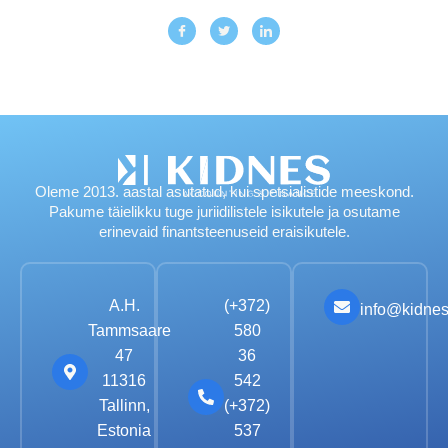
Oleme 2013. aastal asutatud, kui spetsialistide meeskond.
Pakume täielikku tuge juriidilistele isikutele ja osutame
erinevaid finantsteenuseid eraisikutele.
A.H.
(+372)
info@kidnes
Tammsaare
580
47
36
11316
542
Tallinn,
(+372)
Estonia
537