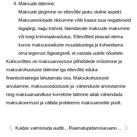
Maksude täitmine:
Maksude järgimine on ettevõtte jaoks oluline aspekt.
Maksueeskirjade rikkumine võib kaasa tuua negatiivseid
tagajärgi, nagu trahvid, täiendavate maksude maksmine
või isegi kriminaalvastutus. Ettevõtted peavad olema
kursis maksuseaduste muudatustega ja kohandama
oma tegevust õigeaegselt, et vastata uutele nõuetele.
Kokkuvõttes on maksuarvestuse põhitõdede mõistmine ja
maksukohustuste täitmine iga ettevõtte eduka
finantsstrateegia lahutamatu osa. Maksukohustuste
arvutamine, maksusoodustuste ja -vähenduste arvestamine
ning maksuaruandluse korrektne täitmine aitab vähendada
maksukoormust ja vältida probleeme maksuametite poolt.
Kuidas valmistuda auditi läbiviimiseks: praktilised nõuanded ettevõtetele
Raamatupidamisaruannete roll juhtimisotsuste tegemisel