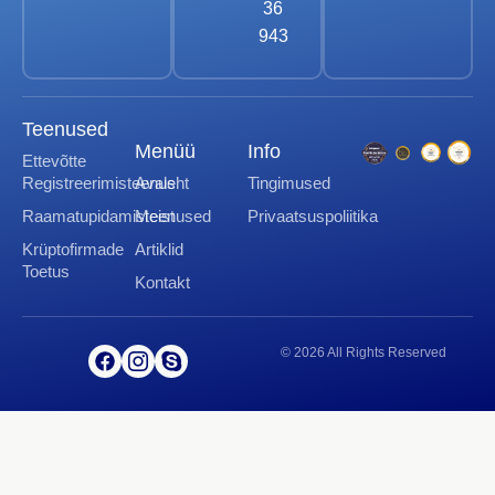
36
943
Teenused
Menüü
Info
Ettevõtte
Registreerimisteenus
Avaleht
Tingimused
Raamatupidamisteenused
Meist
Privaatsuspoliitika
Krüptofirmade
Artiklid
Toetus
Kontakt
© 2026 All Rights Reserved