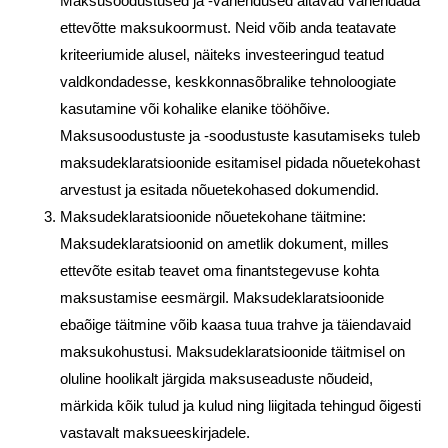
Maksusoodustused ja -vähendused aitavad vähendada
ettevõtte maksukoormust. Neid võib anda teatavate
kriteeriumide alusel, näiteks investeeringud teatud
valdkondadesse, keskkonnasõbralike tehnoloogiate
kasutamine või kohalike elanike tööhõive.
Maksusoodustuste ja -soodustuste kasutamiseks tuleb
maksudeklaratsioonide esitamisel pidada nõuetekohast
arvestust ja esitada nõuetekohased dokumendid.
Maksudeklaratsioonide nõuetekohane täitmine:
Maksudeklaratsioonid on ametlik dokument, milles
ettevõte esitab teavet oma finantstegevuse kohta
maksustamise eesmärgil. Maksudeklaratsioonide
ebaõige täitmine võib kaasa tuua trahve ja täiendavaid
maksukohustusi. Maksudeklaratsioonide täitmisel on
oluline hoolikalt järgida maksuseaduste nõudeid,
märkida kõik tulud ja kulud ning liigitada tehingud õigesti
vastavalt maksueeskirjadele.