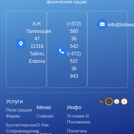
физическим лицам.
A.H.
(+372)
info@kidnes
Tammsaare
580
47
36
11316
542
Tallinn,
(+372)
Estonia
537
36
943
Услуги
Меню
Инфо
Регистрация
Фирмы
Главная
Условия И
Положения
Бухгалтерское
О Нас
Сопровождение
Политика
Статьи